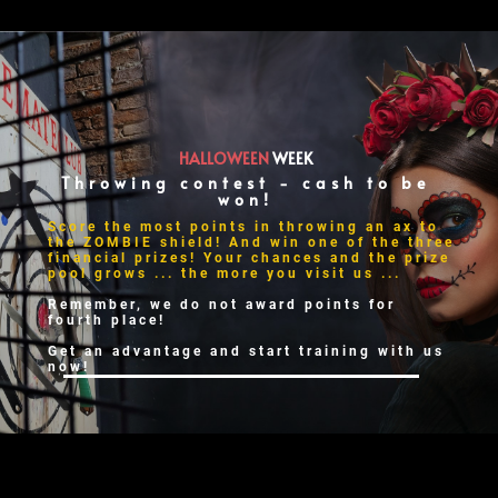
HALLOWEEN
WEEK
Throwing contest - cash to be
won!
Score the most points in throwing an ax to
the ZOMBIE shield! And win one of the three
financial prizes! Your chances and the prize
pool grows ... the more you visit us ...
Remember, we do not award points for
fourth place!
Get an advantage and start training with us
now!