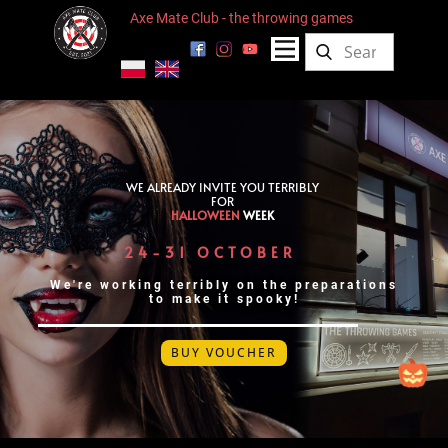
Axe Mate Club - the throwing games
WE ALREADY INVITE YOU TERRIBLY
FOR
HALLOWEEN
WEEK
24-31 OCTOBER
We're working terribly on the preparations
to make it spooky!
BUY VOUCHER