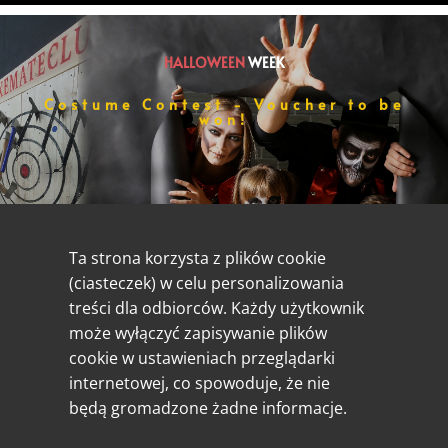
HALLOWEEN
WEEK
Costume Contest - Voucher to be
won!
Przebranie i malowanie
- zabawimy się w Was
ocenianie!
Ta strona korzysta z plików cookie
(ciasteczek) w celu personalizowania
treści dla odbiorców. Każdy użytkownik
może wyłączyć zapisywanie plików
cookie w ustawieniach przeglądarki
internetowej, co spowoduje, że nie
będą gromadzone żadne informacje.